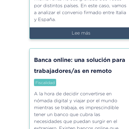
por distintos países. En este caso, vamos
a analizar el convenio firmado entre Italia
y España.
Lee más
sobre
Convenio
bilateral
para
Banca online: una solución para
evitar
la
trabajadores/as en remoto
doble
imposición
Fiscalidad
entre
A la hora de decidir convertirse en
Italia
nómada digital y viajar por el mundo
y
mientras se trabaja, es imprescindible
España
tener un banco que cubra las
necesidades que puedan surgir en el
extranjero. Existen bancos online que