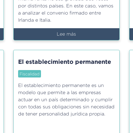
por distintos países. En este caso, vamos
a analizar el convenio firmado entre
Irlanda e Italia.
Lee más
sobre
Convenio
bilateral
para
El establecimiento permanente
evitar
la
Fiscalidad
doble
imposición
El establecimiento permanente es un
entre
modelo que permite a las empresas
Irlanda
actuar en un país determinado y cumplir
e
con todas sus obligaciones sin necesidad
Italia
de tener personalidad jurídica propia.