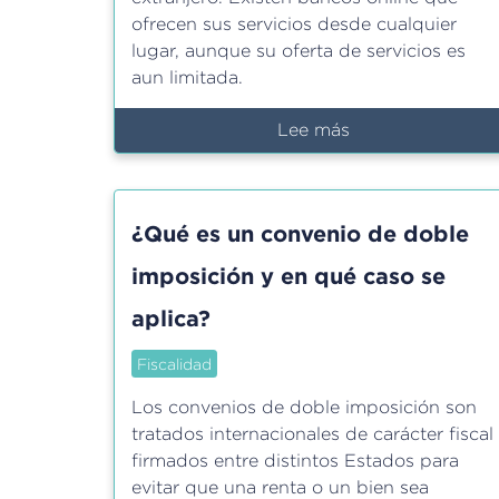
ofrecen sus servicios desde cualquier
lugar, aunque su oferta de servicios es
aun limitada.
Lee más
sobre
Banca
online:
una
¿Qué es un convenio de doble
solución
para
imposición y en qué caso se
trabajadores/as
aplica?
en
remoto
Fiscalidad
Los convenios de doble imposición son
tratados internacionales de carácter fiscal
firmados entre distintos Estados para
evitar que una renta o un bien sea