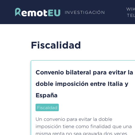
Pasar
WI
al
INVESTIGACIÓN
TE
contenido
principal
Fiscalidad
Convenio bilateral para evitar la
doble imposición entre Italia y
España
Fiscalidad
Un convenio para evitar la doble
imposición tiene como finalidad que una
misma renta no sea gravada dos veces