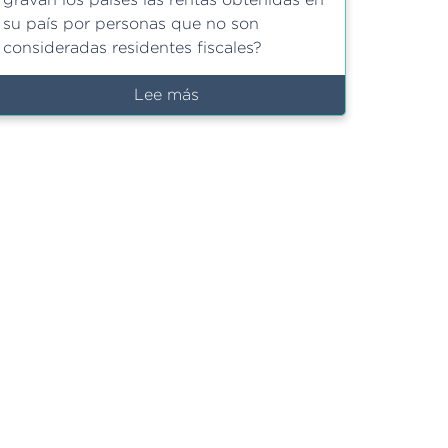
su país por personas que no son
consideradas residentes fiscales?
Lee más
sobre
Obligaciones
fiscales
para
no
residentes