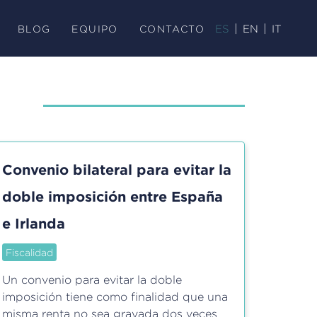
BLOG
EQUIPO
CONTACTO
ES
EN
IT
Convenio bilateral para evitar la
doble imposición entre España
e Irlanda
Fiscalidad
Un convenio para evitar la doble
imposición tiene como finalidad que una
misma renta no sea gravada dos veces