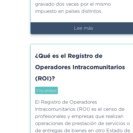
gravado dos veces por el mismo
impuesto en países distintos.
Lee más
sobre
¿Qué
es
un
¿Qué es el Registro de
convenio
de
Operadores Intracomunitarios
doble
(ROI)?
imposición
y
Fiscalidad
en
qué
El Registro de Operadores
caso
Intracomunitarios (ROI) es el censo de
se
profesionales y empresas que realizan
aplica?
operaciones de prestación de servicios o
de entregas de bienes en otro Estado de