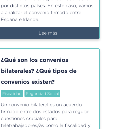
por distintos países. En este caso, vamos
a analizar el convenio firmado entre
España e Irlanda.
Lee más
sobre
Convenio
bilateral
para
¿Qué son los convenios
evitar
la
bilaterales? ¿Qué tipos de
doble
convenios existen?
imposición
entre
Fiscalidad
Seguridad Social
España
e
Un convenio bilateral es un acuerdo
Irlanda
firmado entre dos estados para regular
cuestiones cruciales para
teletrabajadores/as como la fiscalidad y