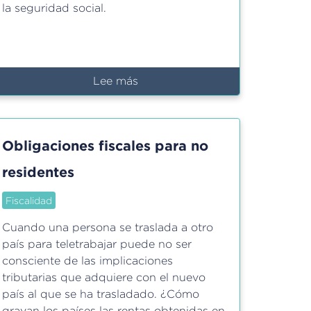
la seguridad social.
Lee más
sobre
¿Qué
son
los
Obligaciones fiscales para no
convenios
bilaterales?
residentes
¿Qué
tipos
Fiscalidad
de
Cuando una persona se traslada a otro
convenios
país para teletrabajar puede no ser
existen?
consciente de las implicaciones
tributarias que adquiere con el nuevo
país al que se ha trasladado. ¿Cómo
gravan los países las rentas obtenidas en