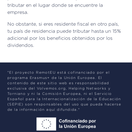
tributar en el lugar donde se encuentre la
empresa.
No obstante, si eres residente fiscal en otro país,
tu país de residencia puede tributar hasta un 15%
adicional por los beneficios obtenidos por los
dividendos.
"El proyecto RemotEU está cofinanciado por el
programa Erasmus+ de la Unión Europea. El
contenido de este sitio web es responsabilidad
exclusiva del Volvemos.org, Helping Networks y
Torniano y ni la Comisión Europea, ni el Servicio
Español para la Internacionalización de la Educación
(SEPIE) son responsables del uso que pueda hacerse
de la información aquí difundida."