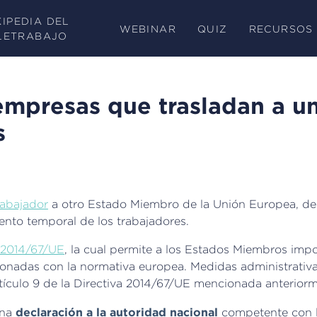
KIPEDIA DEL
WEBINAR
QUIZ
RECURSOS
LETRABAJO
empresas que trasladan a u
s
rabajador
a otro Estado Miembro de la Unión Europea, de
ento temporal de los trabajadores.
a 2014/67/UE
, la cual permite a los Estados Miembros imp
ionadas con la normativa europea. Medidas administrativa
rtículo 9 de la Directiva 2014/67/UE mencionada anterior
declaración a la autoridad nacional
una
competente con l