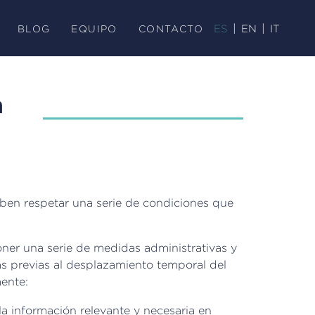
BLOG
EQUIPO
CONTACTO
ES
EN
IT
n
ben respetar una serie de condiciones que
oner una serie de medidas administrativas y
s previas al desplazamiento temporal del
mente:
a información relevante y necesaria en