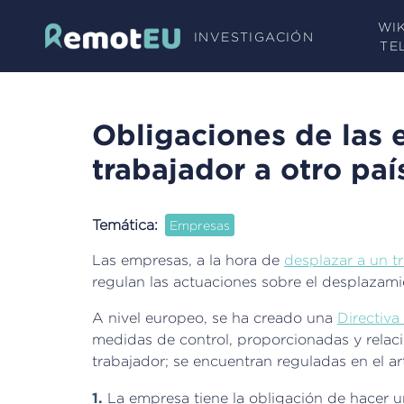
Pasar
WI
al
INVESTIGACIÓN
TE
contenido
principal
Obligaciones de las 
trabajador a otro paí
Temática
Empresas
Las empresas, a la hora de
desplazar a un t
regulan las actuaciones sobre el desplazami
A nivel europeo, se ha creado una
Directiv
medidas de control, proporcionadas y relac
trabajador; se encuentran reguladas en el a
1.
La empresa tiene la obligación de hacer 