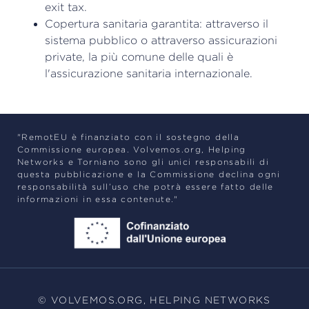
exit tax.
Copertura sanitaria garantita: attraverso il
sistema pubblico o attraverso assicurazioni
private, la più comune delle quali è
l'assicurazione sanitaria internazionale.
"RemotEU è finanziato con il sostegno della
Commissione europea. Volvemos.org, Helping
Networks e Torniano sono gli unici responsabili di
questa pubblicazione e la Commissione declina ogni
responsabilità sull’uso che potrà essere fatto delle
informazioni in essa contenute."
© VOLVEMOS.ORG, HELPING NETWORKS